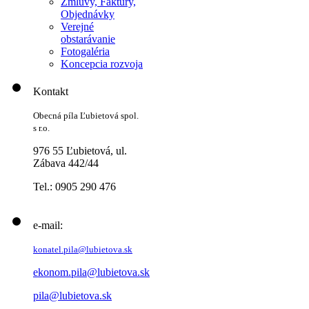
Zmluvy, Faktúry,
Objednávky
Verejné
obstarávanie
Fotogaléria
Koncepcia rozvoja
Kontakt
Obecná píla Ľubietová spol.
s r.o.
976 55 Ľubietová, ul.
Zábava 442/44
Tel.: 0905 290 476
e-mail:
konatel.pila@lubietova.sk
ekonom.pila@lubietova.sk
pila@lubietova.sk