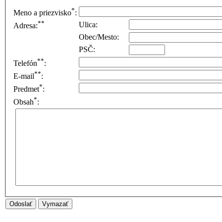
*
Meno a priezvisko
:
**
Ulica:
Adresa:
Obec/Mesto:
PSČ:
**
Telefón
:
**
E-mail
:
*
Predmet
:
*
Obsah
:
Odoslať