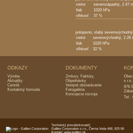
vietor
severozápadný,
2.47 
tlak
1020 hPa
vlhkosť
37 %
polojasno, slabý severovýchodný 
vietor
severovýchodný,
2.26 
tlak
1020 hPa
vlhkosť
32 %
ODKAZY
DOKUMENTY
KO
Výroba
Zmluvy, Faktúry,
Obecn
Aktuality
Objednávky
s r.o.
Cenník
Verejné obstarávanie
976 5
Kontaktný formulár
Fotogaléria
Zába
Koncepcia rozvoja
Tel.:
Technický prevádzkovateľ:
Galileo Corporation s.r.o., Čierna Voda 468, 925 06
Kontakt:
www.igalileo.sk