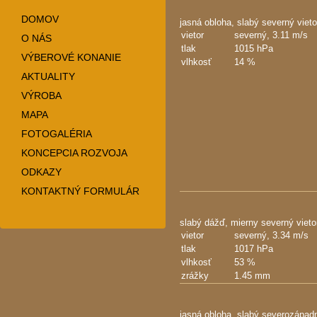
DOMOV
jasná obloha, slabý severný vieto
vietor
severný,
3.11 m/s
O NÁS
tlak
1015 hPa
VÝBEROVÉ KONANIE
vlhkosť
14 %
AKTUALITY
VÝROBA
MAPA
FOTOGALÉRIA
KONCEPCIA ROZVOJA
ODKAZY
KONTAKTNÝ FORMULÁR
slabý dážď, mierny severný vieto
vietor
severný,
3.34 m/s
tlak
1017 hPa
vlhkosť
53 %
zrážky
1.45 mm
jasná obloha, slabý severozápadn