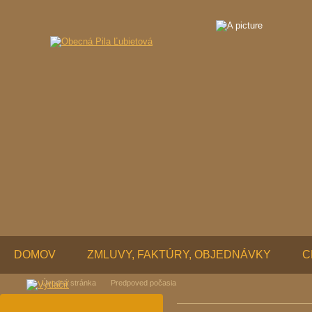
DOMOV
ZMLUVY, FAKTÚRY, OBJEDNÁVKY
C
Úvodná stránka
Predpoved počasia
KONTAKTY